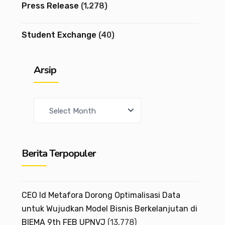
Press Release
(1,278)
Student Exchange
(40)
Arsip
A
r
c
Berita Terpopuler
h
i
v
CEO Id Metafora Dorong Optimalisasi Data
e
untuk Wujudkan Model Bisnis Berkelanjutan di
BIEMA 9th FEB UPNVJ
(13,778)