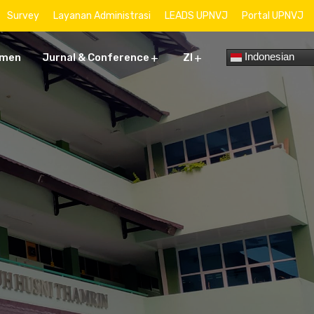
Survey
Layanan Administrasi
LEADS UPNVJ
Portal UPNVJ
Indonesian
umen
Jurnal & Conference
ZI