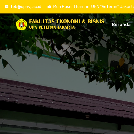
feb@upnvj.ac.id
Muh Husni Thamrin, UPN "Veteran" Jakart
Beranda