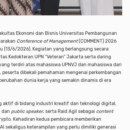
kultas Ekonomi dan Bisnis Universitas Pembangunan
garakan
Conference of Management
(COMMENT) 2026
tu (13/6/2026). Kegiatan yang berlangsung secara
ltas Kedokteran UPN “Veteran” Jakarta serta daring
a yang terdiri atas mahasiswa UPNVJ dan mahasiswa dari
but, peserta dibekali pemahaman mengenai perkembangan
 perubahan dunia kerja yang semakin dinamis di era
f di bidang industri kreatif dan teknologi digital,
s, dan
public speaker
, serta Raid Agil sebagai
content
rypto. Kehadiran kedua pembicara memberikan
I sekaligus keterampilan yang perlu dimiliki generasi