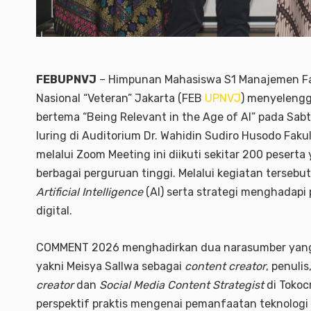
FEBUPNVJ
– Himpunan Mahasiswa S1 Manajemen Fa
Nasional “Veteran” Jakarta (FEB
UPNVJ
) menyeleng
bertema “Being Relevant in the Age of AI” pada Sab
luring di Auditorium Dr. Wahidin Sudiro Husodo Faku
melalui Zoom Meeting ini diikuti sekitar 200 pesert
berbagai perguruan tinggi. Melalui kegiatan terse
Artificial Intelligence
(AI) serta strategi menghadapi
digital.
COMMENT 2026 menghadirkan dua narasumber yang akti
yakni Meisya Sallwa sebagai
content creator
, penuli
creator
dan
Social Media Content Strategist
di Tokoc
perspektif praktis mengenai pemanfaatan teknologi A