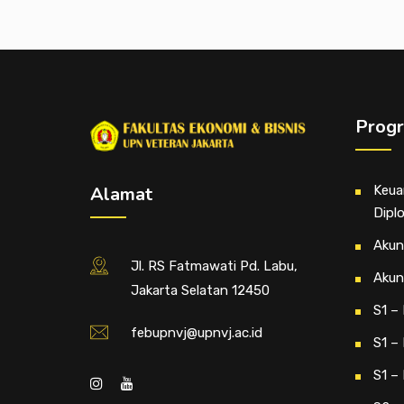
Progr
Alamat
Keua
Diplo
Akun
Jl. RS Fatmawati Pd. Labu,
Akun
Jakarta Selatan 12450
S1 –
febupnvj@upnvj.ac.id
S1 –
S1 –