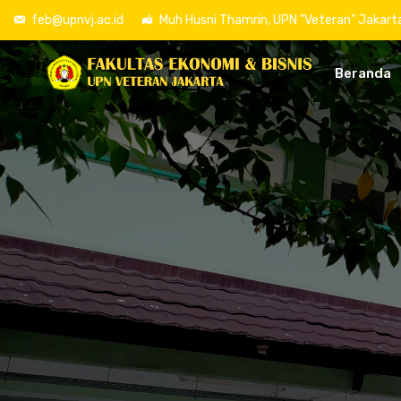
feb@upnvj.ac.id
Muh Husni Thamrin, UPN "Veteran" Jakart
Beranda