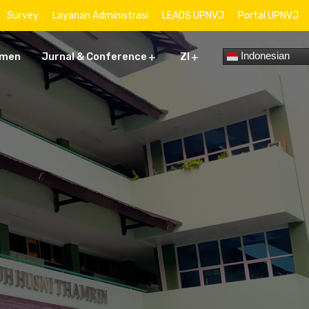
Survey
Layanan Administrasi
LEADS UPNVJ
Portal UPNVJ
Indonesian
umen
Jurnal & Conference
ZI