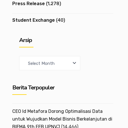
Press Release
(1,278)
Student Exchange
(40)
Arsip
A
r
c
Berita Terpopuler
h
i
v
CEO Id Metafora Dorong Optimalisasi Data
e
untuk Wujudkan Model Bisnis Berkelanjutan di
BIEMA 9th FEB UPNVJ
(14,466)