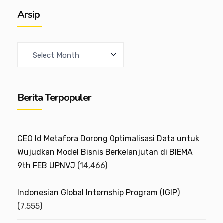
Arsip
A
r
c
Berita Terpopuler
h
i
v
CEO Id Metafora Dorong Optimalisasi Data untuk
e
Wujudkan Model Bisnis Berkelanjutan di BIEMA
9th FEB UPNVJ
(14,466)
s
Indonesian Global Internship Program (IGIP)
(7,555)