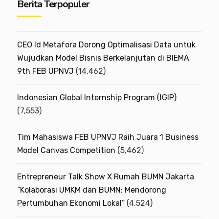
Berita Terpopuler
h
i
v
CEO Id Metafora Dorong Optimalisasi Data untuk
e
Wujudkan Model Bisnis Berkelanjutan di BIEMA
9th FEB UPNVJ
(14,462)
s
Indonesian Global Internship Program (IGIP)
(7,553)
Tim Mahasiswa FEB UPNVJ Raih Juara 1 Business
Model Canvas Competition
(5,462)
Entrepreneur Talk Show X Rumah BUMN Jakarta
“Kolaborasi UMKM dan BUMN: Mendorong
Pertumbuhan Ekonomi Lokal”
(4,524)