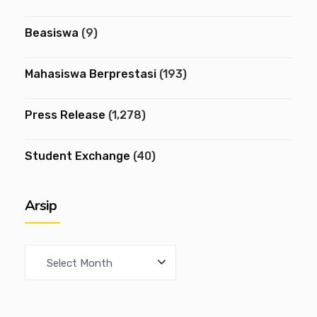
Beasiswa
(9)
Mahasiswa Berprestasi
(193)
Press Release
(1,278)
Student Exchange
(40)
Arsip
A
r
c