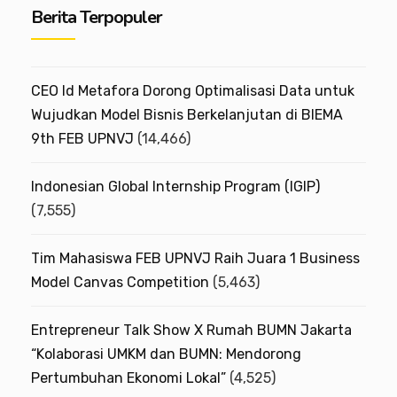
Berita Terpopuler
h
i
v
CEO Id Metafora Dorong Optimalisasi Data untuk
e
Wujudkan Model Bisnis Berkelanjutan di BIEMA
9th FEB UPNVJ
(14,466)
s
Indonesian Global Internship Program (IGIP)
(7,555)
Tim Mahasiswa FEB UPNVJ Raih Juara 1 Business
Model Canvas Competition
(5,463)
Entrepreneur Talk Show X Rumah BUMN Jakarta
“Kolaborasi UMKM dan BUMN: Mendorong
Pertumbuhan Ekonomi Lokal”
(4,525)