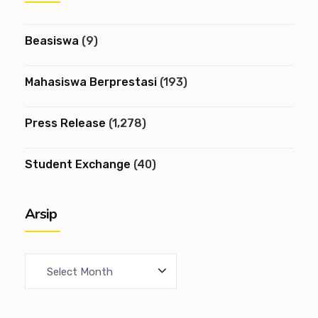
Beasiswa
(9)
Mahasiswa Berprestasi
(193)
Press Release
(1,278)
Student Exchange
(40)
Arsip
A
r
c